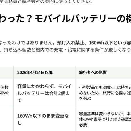
室乗務員と航空会社の案内に従ってください。
が変わった？モバイルバッテリーの
くなったわけではありません。
預け入れ禁止、160Wh以下という
、持ち込み個数と機内での充電・給電に関する条件が厳しくな
2026年4月24日以降
旅行者への影響
容量にかかわらず、モバイ
て個数
小型製品でも3個以上は持ち
ルバッテリーは合計2個ま
0Wh
めないため、旅行に必要な2
を選ぶ
で
容量基準は変わらないが、本
160Wh以下のまま変更な
体のWh表示は引き続き確認
し
必要