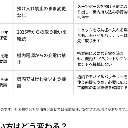
スーツケースを預ける前に取
預け入れ禁止のまま変更
り出し、機内持ち込み手荷物
なし
へ移す
リュックを収納棚へ入れる場
2025年からの取り扱いを
納せず
合も、モバイルバッテリーは
保管
継続
先に取り出す
搭乗前に必要な充電を済ま
機内電源からの充電は禁
態を確
せ、機内のUSBポートやコン
要請
止
セントへ接続しない
機内でモバイルバッテリーを
機内では行わないよう要
態を確
使う前提をやめ、必要に応じ
要請
請
て座席の電源設備を確認する
のです。外国航空会社や海外発着便では追加条件が設定される場合があります
使い方はどう変わる？