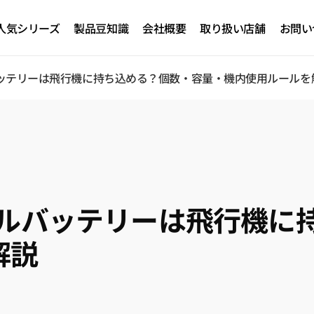
人気シリーズ
製品豆知識
会社概要
取り扱い店舗
お問い
バッテリーは飛行機に持ち込める？個数・容量・機内使用ルールを
UGREEN Air
Magflowシリーズ
Nexode 卷き取り
式シリーズ
イルバッテリーは飛行機に
解説