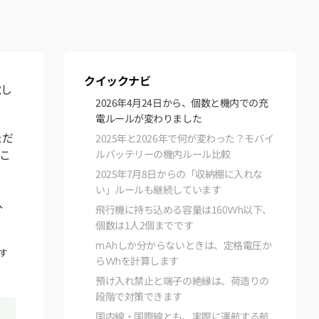
クイックナビ
電し
2026年4月24日から、個数と機内での充
電ルールが変わりました
ただ
2025年と2026年で何が変わった？モバイ
こ
ルバッテリーの機内ルール比較
2025年7月8日からの「収納棚に入れな
い」ルールも継続しています
、
飛行機に持ち込める容量は160Wh以下、
個数は1人2個までです
mAhしか分からないときは、定格電圧か
す
らWhを計算します
預け入れ禁止と端子の絶縁は、荷造りの
段階で対策できます
国内線・国際線とも、実際に運航する航